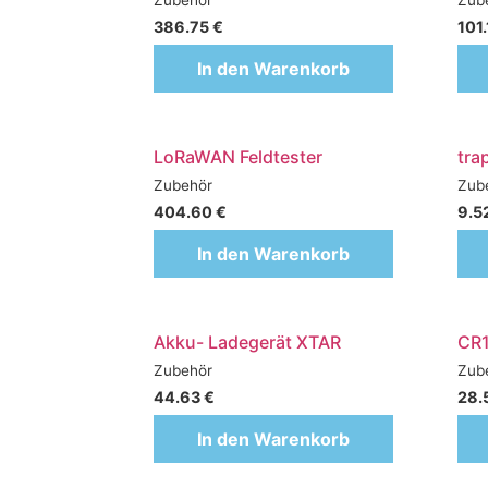
386.75
€
101
In den Warenkorb
LoRaWAN Feldtester
tra
Zubehör
Zub
404.60
€
9.5
In den Warenkorb
Akku- Ladegerät XTAR
CR1
Zubehör
Zub
44.63
€
28.
In den Warenkorb