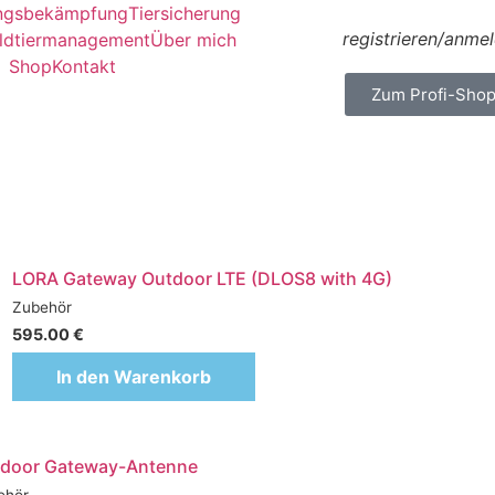
ingsbekämpfung
Tiersicherung
registrieren/anme
ldtiermanagement
Über mich
Shop
Kontakt
Zum Profi-Sho
LORA Gateway Outdoor LTE (DLOS8 with 4G)
Zubehör
595.00
€
In den Warenkorb
door Gateway-Antenne
ehör